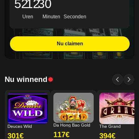
52
12
28
Uren
Minuten
Seconden
Nu claimen
Nu winnend
Da Hong Bao Gold
Deuces Wild
The Grand
117€
301€
394€