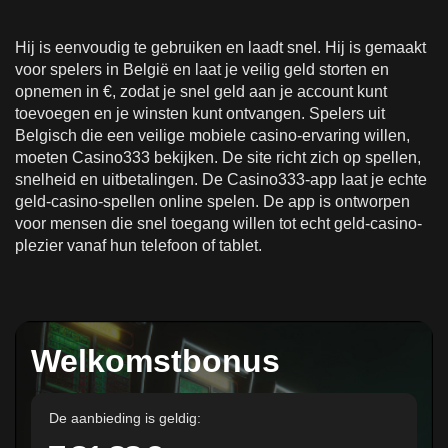
Hij is eenvoudig te gebruiken en laadt snel. Hij is gemaakt
voor spelers in België en laat je veilig geld storten en
opnemen in €, zodat je snel geld aan je account kunt
toevoegen en je winsten kunt ontvangen. Spelers uit
Belgisch die een veilige mobiele casino-ervaring willen,
moeten Casino333 bekijken. De site richt zich op spellen,
snelheid en uitbetalingen. De Casino333-app laat je echte
geld-casino-spellen online spelen. De app is ontworpen
voor mensen die snel toegang willen tot echt geld-casino-
plezier vanaf hun telefoon of tablet.
Welkomstbonus
De aanbieding is geldig: