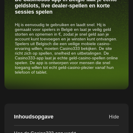
geldslots, live dealer-spellen en korte
sessies spelen
Hij is eenvoudig te gebruiken en laadt snel. Hij is
gemaakt voor spelers in België en laat je veilig geld
storten en opnemen in €, zodat je snel geld aan je
account kunt toevoegen en je winsten kunt ontvangen.
Spelers uit Belgisch die een veilige mobiele casino-
ervaring willen, moeten Casino333 bekijken. De site
richt zich op spellen, snelheid en uitbetalingen. De
Casino333-app laat je echte geld-casino-spellen online
spelen. De app is ontworpen voor mensen die snel
toegang willen tot echt geld-casino-plezier vanaf hun
telefoon of tablet.
Inhoudsopgave
Hide