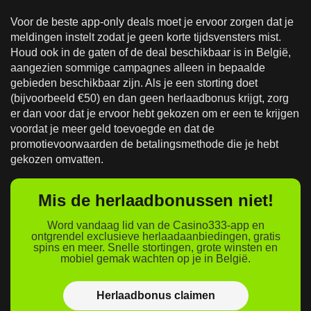
Voor de beste app-only deals moet je ervoor zorgen dat je
meldingen instelt zodat je geen korte tijdsvensters mist.
Houd ook in de gaten of de deal beschikbaar is in België,
aangezien sommige campagnes alleen in bepaalde
gebieden beschikbaar zijn. Als je een storting doet
(bijvoorbeeld €50) en dan geen herlaadbonus krijgt, zorg
er dan voor dat je ervoor hebt gekozen om er een te krijgen
voordat je meer geld toevoegde en dat de
promotievoorwaarden de betalingsmethode die je hebt
gekozen omvatten.
Mis de herlaadbonussen niet!
Word vandaag lid van de Casino333-app en
ontgrendel exclusieve herlaadaanbiedingen, gratis
spins en meer. Snelle stortingen, grote winsten en
mobiel gemak wachten op je in België.
Herlaadbonus claimen