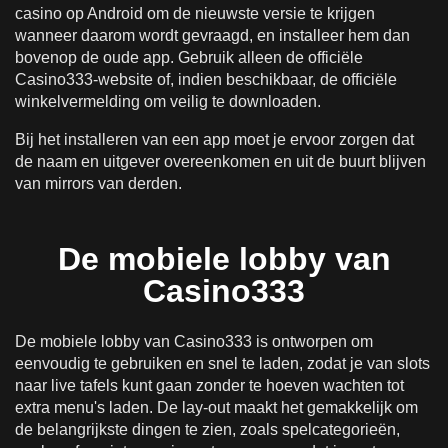
casino op Android om de nieuwste versie te krijgen
wanneer daarom wordt gevraagd, en installeer hem dan
bovenop de oude app. Gebruik alleen de officiële
Casino333-website of, indien beschikbaar, de officiële
winkelvermelding om veilig te downloaden.
Bij het installeren van een app moet je ervoor zorgen dat
de naam en uitgever overeenkomen en uit de buurt blijven
van mirrors van derden.
De mobiele lobby van
Casino333
De mobiele lobby van Casino333 is ontworpen om
eenvoudig te gebruiken en snel te laden, zodat je van slots
naar live tafels kunt gaan zonder te hoeven wachten tot
extra menu's laden. De lay-out maakt het gemakkelijk om
de belangrijkste dingen te zien, zoals spelcategorieën,