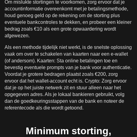
Om mislukte stortingen te voorkomen, zorg ervoor dat je
accountinformatie overeenkomt met je betalingsmethode,
houd genoeg geld op de rekening om de storting plus
eventuele bankcontroles te dekken, en probeer een kleiner
bedrag zoals €10 als een grote opwaardering wordt
afgewezen.
Als een methode tijdelijk niet werkt, is de snelste oplossing
vaak om over te schakelen van kaarten naar een e-wallet
(of andersom). Kaarten: Sta online betalingen toe en
bevestig eventuele prompts van je bank voor authenticatie.
Voordat je grotere bedragen plaatst zoals €200, zorg
ervoor dat het wallet-account echt is. Crypto: Zorg ervoor
dat je op het juiste netwerk zit en stuur alleen naar het
opgegeven adres. Als je lokaal bankieren gebruikt, volg
dan de goedkeuringsstappen van de bank en noteer de
referentecode als die wordt getoond.
Minimum storting,