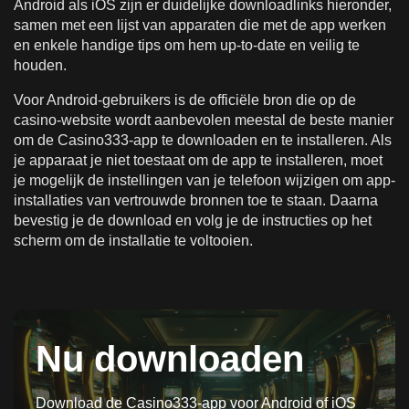
Android als iOS zijn er duidelijke downloadlinks hieronder,
samen met een lijst van apparaten die met de app werken
en enkele handige tips om hem up-to-date en veilig te
houden.
Voor Android-gebruikers is de officiële bron die op de
casino-website wordt aanbevolen meestal de beste manier
om de Casino333-app te downloaden en te installeren. Als
je apparaat je niet toestaat om de app te installeren, moet
je mogelijk de instellingen van je telefoon wijzigen om app-
installaties van vertrouwde bronnen toe te staan. Daarna
bevestig je de download en volg je de instructies op het
scherm om de installatie te voltooien.
Nu downloaden
Download de Casino333-app voor Android of iOS