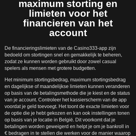
maximum storting en
limieten voor het
financieren van het
account
De financieringslimieten van de Casino333-app zijn
bedoeld om stortingen snel en gemakkelijk te beheren,
zodat ze kunnen worden gebruikt door zowel casual
spelers als mensen met grotere budgetten.
Het minimum stortingsbedrag, maximum stortingsbedrag
en dagelijkse of maandelijkse limieten kunnen veranderen
op basis van de betalingsmethode die je kiest en de status
van je account. Controleer het kassierscherm van de app
voordat je geld toevoegt. Het toont de exacte limieten voor
de optie die je hebt gekozen en kan ook instellingen tonen
op basis van je locatie in België. Dit voorkomt dat je
betalingen worden geweigerd en helpt je om je bankroll in
€ bedragen in te stellen die werken voor de manier waarop