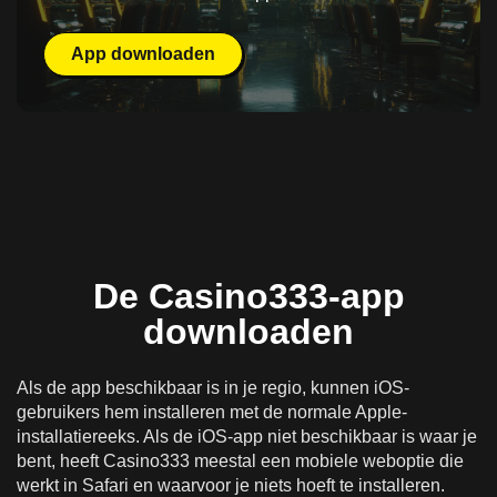
App downloaden
De Casino333-app
downloaden
Als de app beschikbaar is in je regio, kunnen iOS-
gebruikers hem installeren met de normale Apple-
installatiereeks. Als de iOS-app niet beschikbaar is waar je
bent, heeft Casino333 meestal een mobiele weboptie die
werkt in Safari en waarvoor je niets hoeft te installeren.