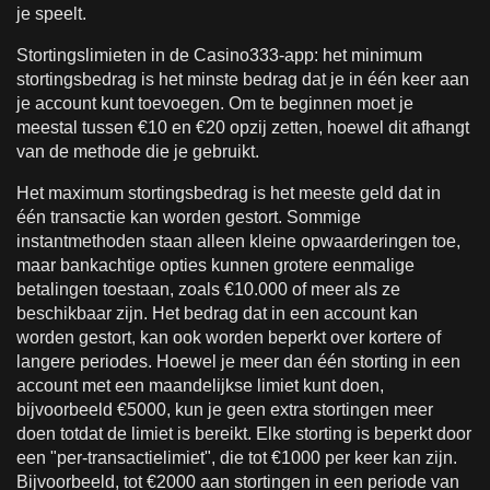
je speelt.
Stortingslimieten in de Casino333-app: het minimum
stortingsbedrag is het minste bedrag dat je in één keer aan
je account kunt toevoegen. Om te beginnen moet je
meestal tussen €10 en €20 opzij zetten, hoewel dit afhangt
van de methode die je gebruikt.
Het maximum stortingsbedrag is het meeste geld dat in
één transactie kan worden gestort. Sommige
instantmethoden staan alleen kleine opwaarderingen toe,
maar bankachtige opties kunnen grotere eenmalige
betalingen toestaan, zoals €10.000 of meer als ze
beschikbaar zijn. Het bedrag dat in een account kan
worden gestort, kan ook worden beperkt over kortere of
langere periodes. Hoewel je meer dan één storting in een
account met een maandelijkse limiet kunt doen,
bijvoorbeeld €5000, kun je geen extra stortingen meer
doen totdat de limiet is bereikt. Elke storting is beperkt door
een "per-transactielimiet", die tot €1000 per keer kan zijn.
Bijvoorbeeld, tot €2000 aan stortingen in een periode van