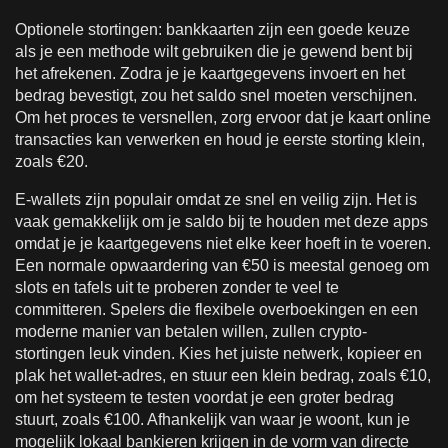
Optionele stortingen: bankkaarten zijn een goede keuze
als je een methode wilt gebruiken die je gewend bent bij
het afrekenen. Zodra je je kaartgegevens invoert en het
bedrag bevestigt, zou het saldo snel moeten verschijnen.
Om het proces te versnellen, zorg ervoor dat je kaart online
transacties kan verwerken en houd je eerste storting klein,
zoals €20.
E-wallets zijn populair omdat ze snel en veilig zijn. Het is
vaak gemakkelijk om je saldo bij te houden met deze apps
omdat je je kaartgegevens niet elke keer hoeft in te voeren.
Een normale opwaardering van €50 is meestal genoeg om
slots en tafels uit te proberen zonder te veel te
committeren. Spelers die flexibele overboekingen en een
moderne manier van betalen willen, zullen crypto-
stortingen leuk vinden. Kies het juiste netwerk, kopieer en
plak het wallet-adres, en stuur een klein bedrag, zoals €10,
om het systeem te testen voordat je een groter bedrag
stuurt, zoals €100. Afhankelijk van waar je woont, kun je
mogelijk lokaal bankieren krijgen in de vorm van directe