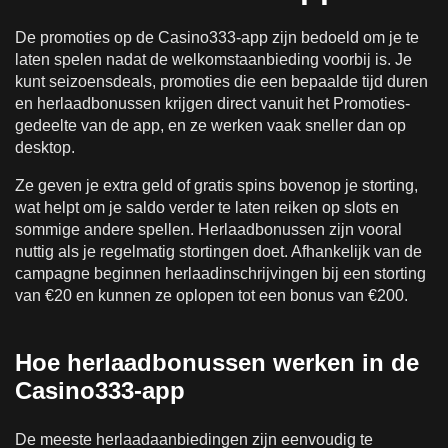
De promoties op de Casino333-app zijn bedoeld om je te
laten spelen nadat de welkomstaanbieding voorbij is. Je
kunt seizoensdeals, promoties die een bepaalde tijd duren
en herlaadbonussen krijgen direct vanuit het Promoties-
gedeelte van de app, en ze werken vaak sneller dan op
desktop.
Ze geven je extra geld of gratis spins bovenop je storting,
wat helpt om je saldo verder te laten reiken op slots en
sommige andere spellen. Herlaadbonussen zijn vooral
nuttig als je regelmatig stortingen doet. Afhankelijk van de
campagne beginnen herlaadinschrijvingen bij een storting
van €20 en kunnen ze oplopen tot een bonus van €200.
Hoe herlaadbonussen werken in de
Casino333-app
De meeste herlaadaanbiedingen zijn eenvoudig te