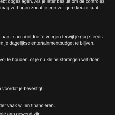
hebt opgeslagen. Als je later besluit om de controles
t mag verhogen zodat je een veiligere keuze kunt
aan je account toe te voegen terwijl je nog steeds
en je dagelijkse entertainmentbudget te blijven.
 te houden, of je nu kleine stortingen wilt doen
 voordat je bevestigt.
er vaak willen financieren.
gië aan gewend zijn.