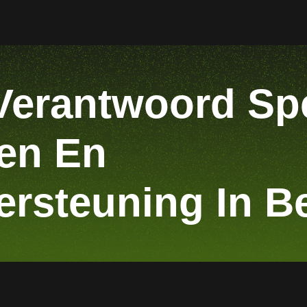
Verantwoord Sp
en En
rsteuning In Be