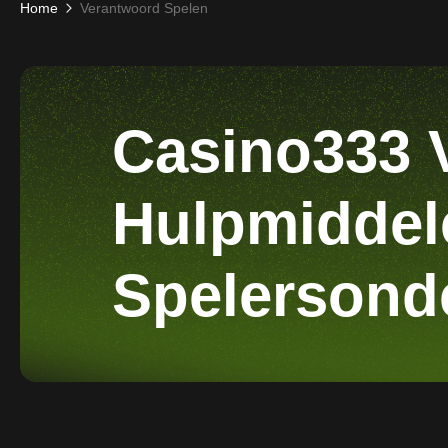
Home
Verantwoord Spelen
Casino333 
Hulpmiddel
Spelersonde