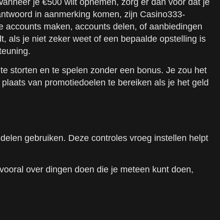
t. Wanneer je €500 wilt opnemen, zorg er dan voor dat je
erantwoord in aanmerking komen, zijn Casino333-
re accounts maken, accounts delen, of aanbiedingen
 als je niet zeker weet of een bepaalde opstelling is
teuning.
 te storten en te spelen zonder een bonus. Je zou het
 plaats van promotiedoelen te bereiken als je het geld
elen gebruiken. Deze controles vroeg instellen helpt
 vooral over dingen doen die je meteen kunt doen,