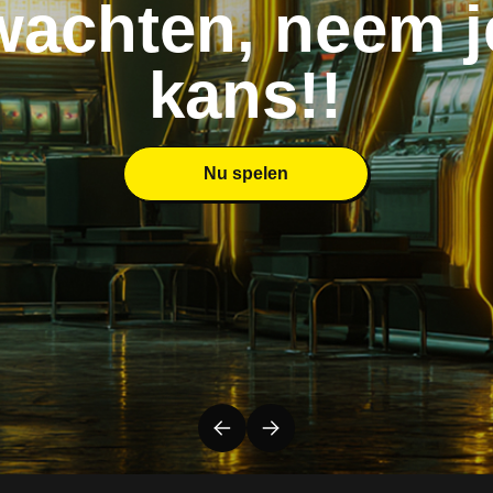
wachten, neem j
kans!!
Nu spelen