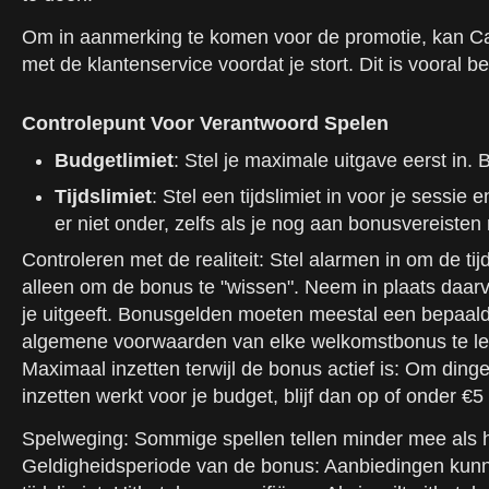
Om in aanmerking te komen voor de promotie, kan Casi
met de klantenservice voordat je stort. Dit is vooral b
Controlepunt Voor Verantwoord Spelen
Budgetlimiet
: Stel je maximale uitgave eerst in.
Tijdslimiet
: Stel een tijdslimiet in voor je sessi
er niet onder, zelfs als je nog aan bonusvereisten
Controleren met de realiteit: Stel alarmen in om de tij
alleen om de bonus te "wissen". Neem in plaats daar
je uitgeeft. Bonusgelden moeten meestal een bepaald
algemene voorwaarden van elke welkomstbonus te leze
Maximaal inzetten terwijl de bonus actief is: Om dingen
inzetten werkt voor je budget, blijf dan op of onder €5
Spelweging: Sommige spellen tellen minder mee als het 
Geldigheidsperiode van de bonus: Aanbiedingen kunn